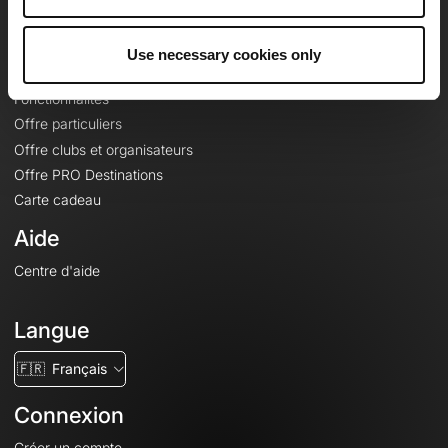
Le Mag'
Offres
Use necessary cookies only
Fonds de cartes topographiques
Fonctionnalités
Offre particuliers
Offre clubs et organisateurs
Offre PRO Destinations
Carte cadeau
Aide
Centre d'aide
Langue
🇫🇷
Français
Connexion
Créer un compte