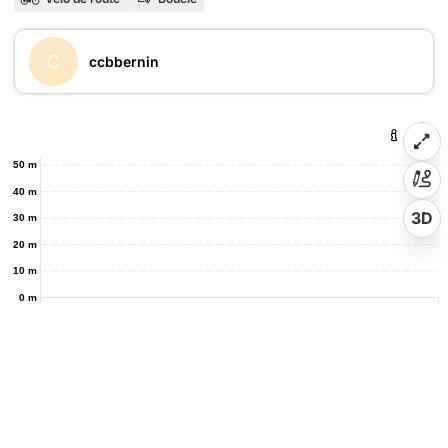
C
ccbbernin
50 m
40 m
3D
30 m
20 m
10 m
0 m