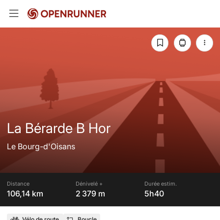
La Bérarde B Hor
Le Bourg-d'Oisans
Distance
Dénivelé +
Durée estim.
106,14 km
2 379 m
5h40
Vélo de route
Boucle