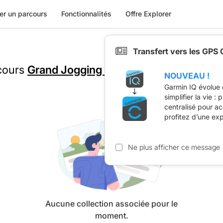
er un parcours
Fonctionnalités
Offre Explorer
Transfert vers les GPS
rcours
Grand Jogging de Stembert
est présen
NOUVEAU !
Garmin IQ évolue 
simplifier la vie :
centralisé pour a
profitez d’une ex
Ne plus afficher ce message
Aucune collection associée pour le
moment.