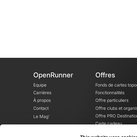
OpenRunner
Offres
Equipe
Fonds de cartes top
Carrières
Fonctionnalités
À propos
Offre particuliers
Contact
Offre clubs et organi
Offre PRO Destinatio
Le Mag'
Carte cadeau