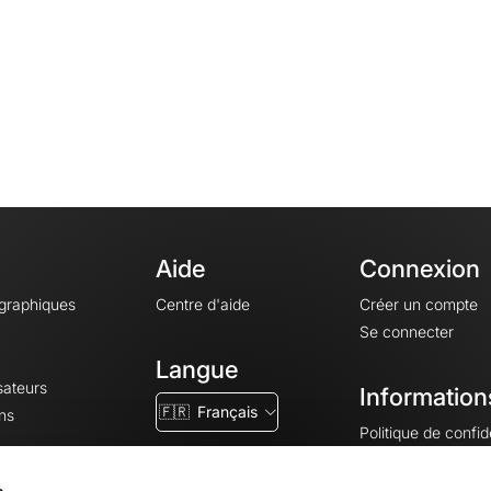
Aide
Connexion
ographiques
Centre d'aide
Créer un compte
Se connecter
Langue
sateurs
Information
🇫🇷
Français
ns
Politique de confide
CGV
CGU