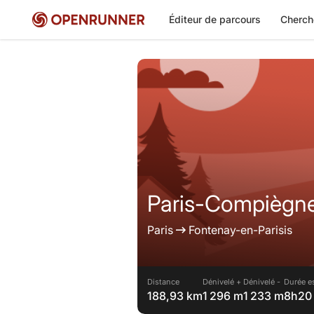
Éditeur de parcours
Cherch
Paris-Compiègne
Paris
Fontenay-en-Parisis
Distance
Dénivelé +
Dénivelé -
Durée e
188,93 km
1 296 m
1 233 m
8h20