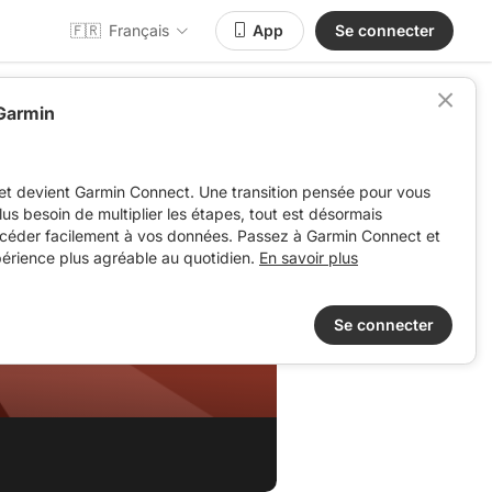
🇫🇷
Français
App
Se connecter
 Garmin
et devient Garmin Connect. Une transition pensée pour vous
 plus besoin de multiplier les étapes, tout est désormais
ccéder facilement à vos données. Passez à Garmin Connect et
périence plus agréable au quotidien.
En savoir plus
Se connecter