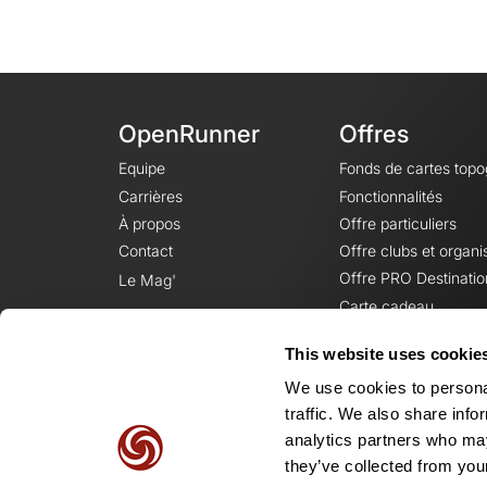
OpenRunner
Offres
Equipe
Fonds de cartes top
Carrières
Fonctionnalités
À propos
Offre particuliers
Contact
Offre clubs et organi
Offre PRO Destinatio
Le Mag'
Carte cadeau
This website uses cookie
We use cookies to personal
traffic. We also share info
analytics partners who may
they’ve collected from your