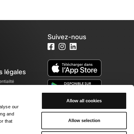
Suivez-nous
s légales
ntialité
Allow all cookies
alyse our
okies
ing and
Allow selection
r that