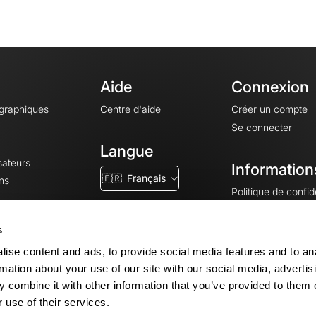
Aide
Connexion
ographiques
Centre d'aide
Créer un compte
Se connecter
Langue
sateurs
Information
🇫🇷
Français
ns
Politique de confide
CGV
CGU
s
Mentions légales
ise content and ads, to provide social media features and to an
Paramètres des co
rmation about your use of our site with our social media, advertis
 combine it with other information that you’ve provided to them o
 use of their services.