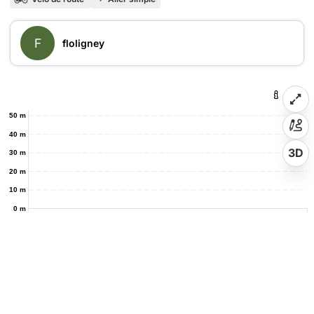
F
floligney
50 m
40 m
3D
30 m
20 m
10 m
0 m