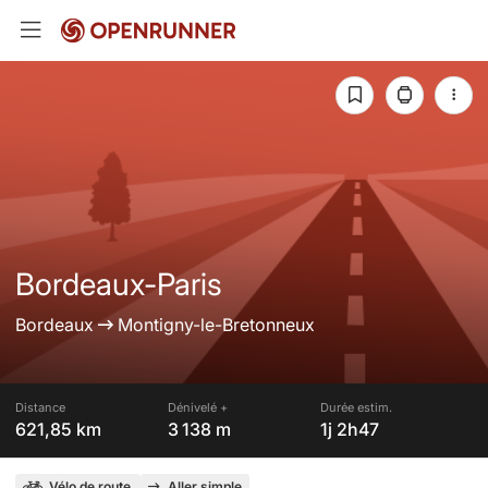
Bordeaux-Paris
Bordeaux
Montigny-le-Bretonneux
Distance
Dénivelé +
Durée estim.
621,85 km
3 138 m
1j 2h47
Vélo de route
Aller simple