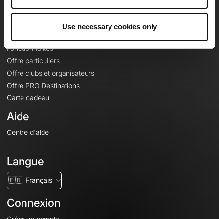
Le Mag'
Offres
Use necessary cookies only
Fonds de cartes topographiques
Fonctionnalités
Offre particuliers
Offre clubs et organisateurs
Offre PRO Destinations
Carte cadeau
Aide
Centre d'aide
Langue
🇫🇷
Français
Connexion
Créer un compte