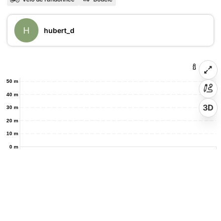
H
hubert_d
50 m
40 m
3D
30 m
20 m
10 m
0 m