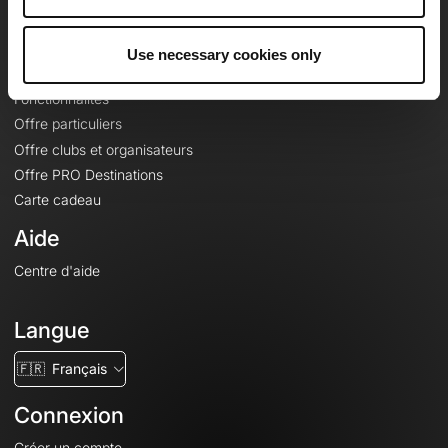
Le Mag'
Offres
Use necessary cookies only
Fonds de cartes topographiques
Fonctionnalités
Offre particuliers
Offre clubs et organisateurs
Offre PRO Destinations
Carte cadeau
Aide
Centre d'aide
Langue
🇫🇷
Français
Connexion
Créer un compte