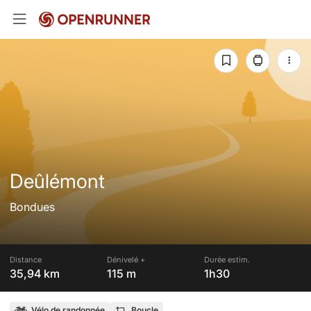
Deûlémont
Bondues
Distance
Dénivelé +
Durée estim.
35,94 km
115 m
1h30
Vélo de randonnée
Boucle