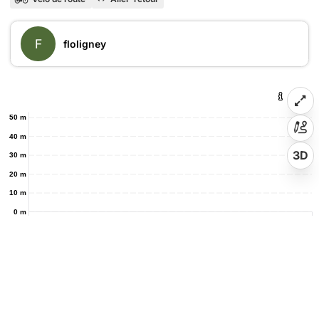
F
floligney
50 m
40 m
3D
30 m
20 m
10 m
0 m