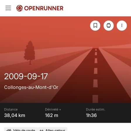
2009-09-17
Collonges-au-Mont-d'Or
Distance
Dénivelé +
Durée estim.
38,04 km
162 m
1h36
Vélo de route
Aller-retour