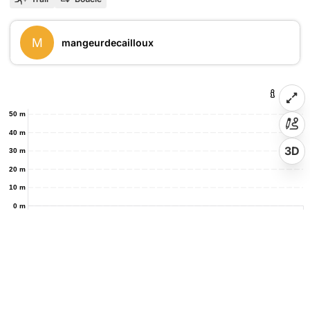
M
mangeurdecailloux
50 m
40 m
3D
30 m
20 m
10 m
0 m