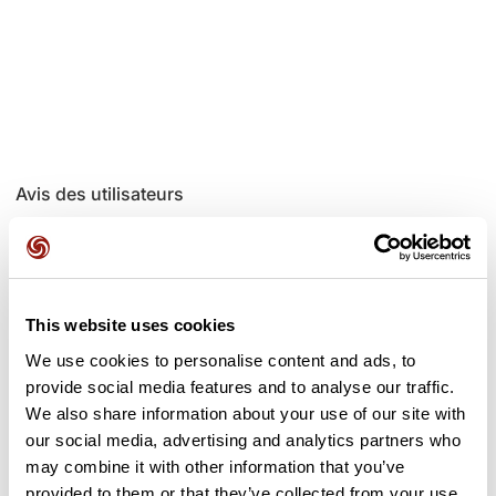
Avis des utilisateurs
Soyez le premier à ajouter un avis !
This website uses cookies
Ajouter un avis
We use cookies to personalise content and ads, to
provide social media features and to analyse our traffic.
We also share information about your use of our site with
our social media, advertising and analytics partners who
may combine it with other information that you’ve
Cols le long du parcours
provided to them or that they’ve collected from your use