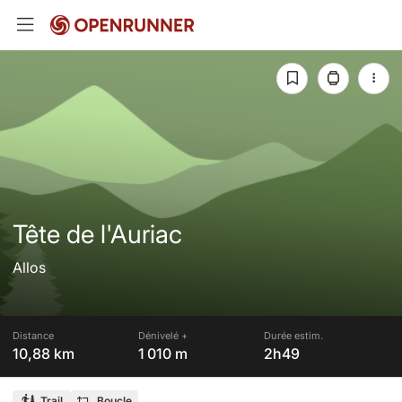
Tête de l'Auriac
Allos
Distance
Dénivelé +
Durée estim.
10,88 km
1 010 m
2h49
Trail
Boucle