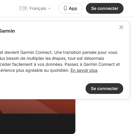
🇫🇷
Français
App
Se connecter
 Garmin
et devient Garmin Connect. Une transition pensée pour vous
 plus besoin de multiplier les étapes, tout est désormais
ccéder facilement à vos données. Passez à Garmin Connect et
périence plus agréable au quotidien.
En savoir plus
Se connecter