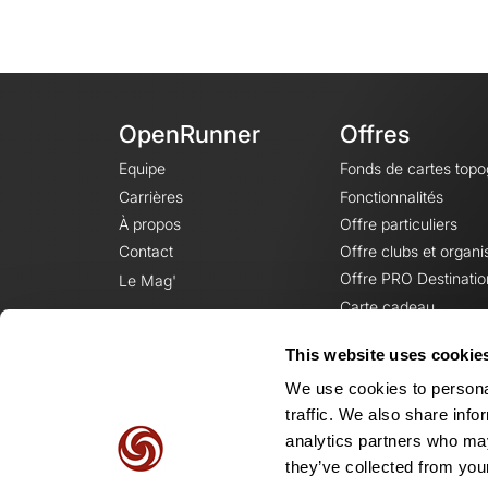
OpenRunner
Offres
Equipe
Fonds de cartes top
Carrières
Fonctionnalités
À propos
Offre particuliers
Contact
Offre clubs et organi
Offre PRO Destinatio
Le Mag'
Carte cadeau
This website uses cookie
We use cookies to personal
traffic. We also share info
analytics partners who may
they’ve collected from your