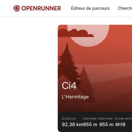
Éditeur de parcours
Cherch
Ci4
L'Hermitage
Distance
Dénivelé +
Dénivelé -
Durée esti
92,36 km
955 m
955 m
4h16