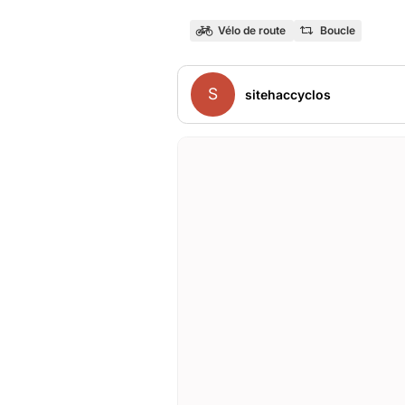
Vélo de route
Boucle
S
sitehaccyclos