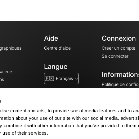
Aide
Connexion
ographiques
Centre d'aide
Créer un compte
Se connecter
Langue
sateurs
Information
🇫🇷
Français
ns
Politique de confide
CGV
CGU
s
Mentions légales
ise content and ads, to provide social media features and to an
Paramètres des co
rmation about your use of our site with our social media, advertis
 combine it with other information that you’ve provided to them o
 use of their services.