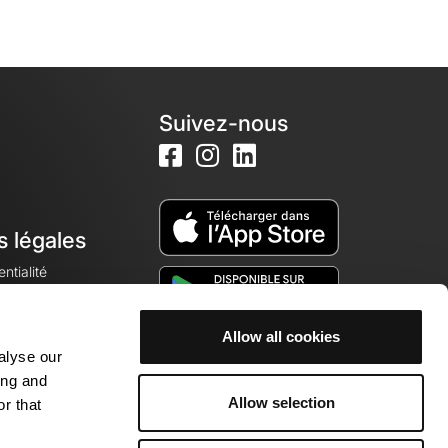
Suivez-nous
s légales
ntialité
Allow all cookies
alyse our
okies
ing and
Allow selection
r that