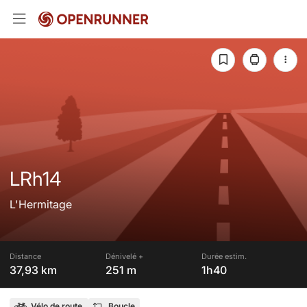
LRh14
L'Hermitage
Distance
Dénivelé +
Durée estim.
37,93 km
251 m
1h40
Vélo de route
Boucle