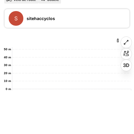
S
sitehaccyclos
50 m
40 m
3D
30 m
20 m
10 m
0 m