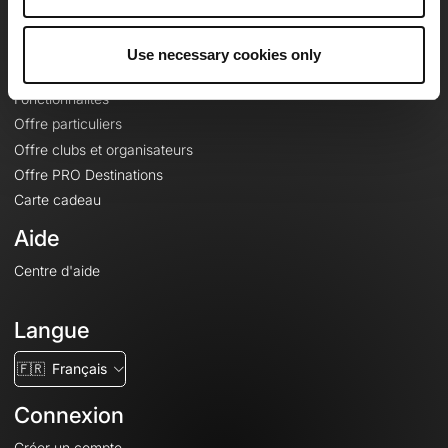
Le Mag'
Offres
Use necessary cookies only
Fonds de cartes topographiques
Fonctionnalités
Offre particuliers
Offre clubs et organisateurs
Offre PRO Destinations
Carte cadeau
Aide
Centre d'aide
Langue
🇫🇷
Français
Connexion
Créer un compte