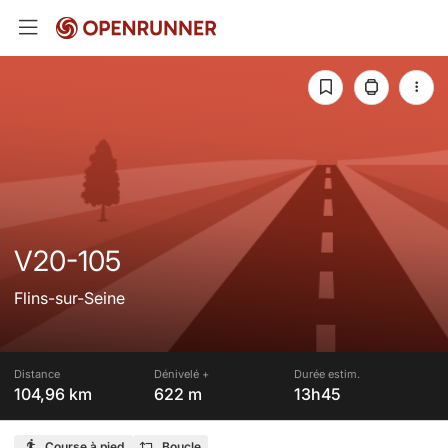
V20-105
Flins-sur-Seine
Distance
Dénivelé +
Durée estim.
104,96 km
622 m
13h45
Course à pied
Boucle