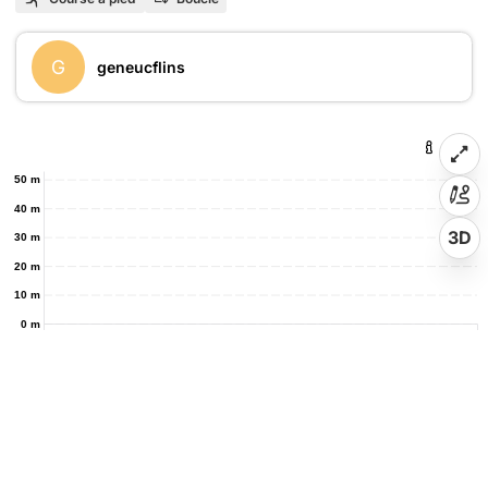
G
geneucflins
50 m
40 m
3D
30 m
20 m
10 m
0 m