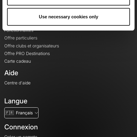
Le Mag'
Offres
Use necessary cookies only
Fonds de cartes topographiques
Fonctionnalités
Offre particuliers
Offre clubs et organisateurs
Offre PRO Destinations
Carte cadeau
Aide
Centre d'aide
Langue
🇫🇷
Français
Connexion
Créer un compte