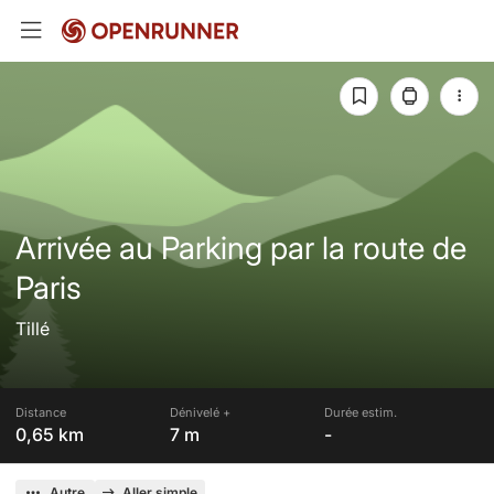
Arrivée au Parking par la route de
Paris
Tillé
Distance
Dénivelé +
Durée estim.
0,65 km
7 m
-
Autre
Aller simple