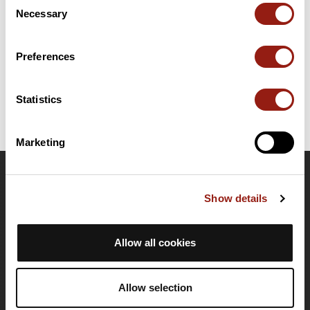
Necessary
Selection
Date de création du parcours: 10 septembre 2014 à 13:28:08.
Dernière modification de la fiche parcours: 10 septembre 2014 à
Preferences
13:28:08.
Identifiant du parcours: 4067107
Statistics
Marketing
OpenRunner
Show details
Equipe
Carrières
Allow all cookies
À propos
Contact
Le Mag'
Allow selection
Offres