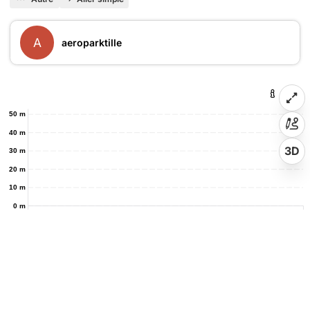
A
aeroparktille
50 m
40 m
3D
30 m
20 m
10 m
0 m