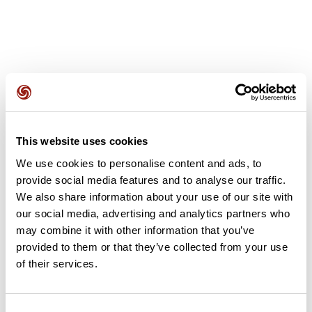
Avis des utilisateurs
This website uses cookies
We use cookies to personalise content and ads, to
Soyez le premier à ajouter un avis !
provide social media features and to analyse our traffic.
We also share information about your use of our site with
our social media, advertising and analytics partners who
Ajouter un avis
may combine it with other information that you’ve
provided to them or that they’ve collected from your use
of their services.
Résumé
Découvrez ce parcours de 0,6 km à proximité de Tillé.
Consent