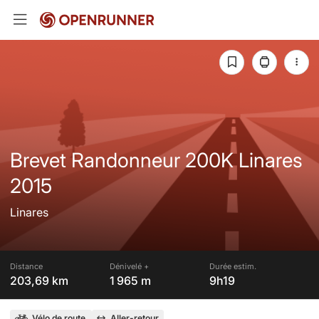
Brevet Randonneur 200K Linares
2015
Linares
Distance
Dénivelé +
Durée estim.
203,69 km
1 965 m
9h19
Vélo de route
Aller-retour