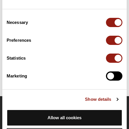
Résumé
Consent
Découvrez ce parcours de vélo de 203,7 km à proximité de
Necessary
Selection
Linares. Il présente une ascension cumulée de plus de 1960m.
Prévoyez environ 9 heures et 19 minutes pour réaliser ce
parcours.
Preferences
Date de création du parcours: 5 octobre 2014 à 20:53:15.
Statistics
Dernière modification de la fiche parcours: 5 octobre 2014 à 20:53:15.
Identifiant du parcours: 4142066
Marketing
Show details
OpenRunner
Allow all cookies
Equipe
Carrières