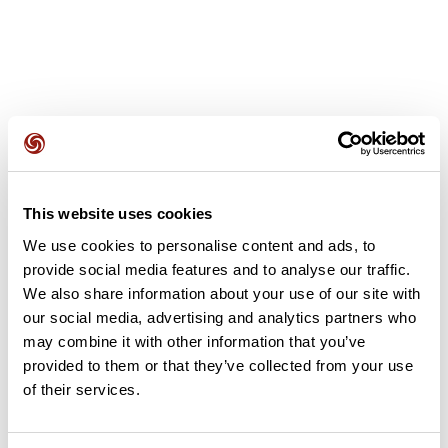
Avis des utilisateurs
This website uses cookies
Soyez le premier à ajouter un avis !
We use cookies to personalise content and ads, to
provide social media features and to analyse our traffic.
We also share information about your use of our site with
our social media, advertising and analytics partners who
Ajouter un avis
may combine it with other information that you’ve
provided to them or that they’ve collected from your use
of their services.
Résumé
Découvrez ce parcours de vélo de 50 km à proximité de Plérin.