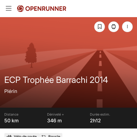
ECP Trophée Barrachi 2014
Plérin
Distance
Dénivelé +
Durée estim.
50 km
346 m
2h12
Vélo de route
Boucle