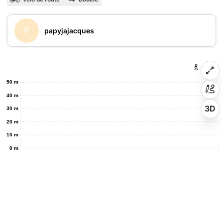
P
papyjajacques
50 m
40 m
3D
30 m
20 m
10 m
0 m