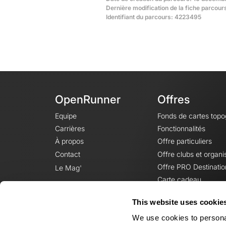
Dernière modification de la fiche parcour
Identifiant du parcours: 4223495
OpenRunner
Offres
Equipe
Fonds de cartes top
Carrières
Fonctionnalités
À propos
Offre particuliers
Contact
Offre clubs et organi
Offre PRO Destinatio
Le Mag'
Carte cadeau
This website uses cookie
We use cookies to personal