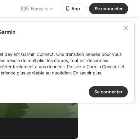
🇫🇷
Français
App
Se connecter
 Garmin
et devient Garmin Connect. Une transition pensée pour vous
 plus besoin de multiplier les étapes, tout est désormais
ccéder facilement à vos données. Passez à Garmin Connect et
périence plus agréable au quotidien.
En savoir plus
Se connecter