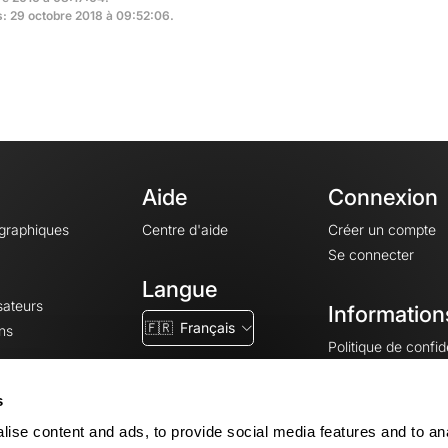
s: 29 octobre 2018 à 09:52:06.
Aide
Connexion
ographiques
Centre d'aide
Créer un compte
Se connecter
Langue
sateurs
Information
🇫🇷
Français
ns
Politique de confide
CGV
CGU
s
Mentions légales
ise content and ads, to provide social media features and to an
Paramètres des co