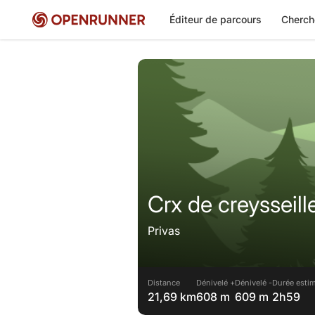
Éditeur de parcours
Cherch
Crx de creysseill
Privas
Distance
Dénivelé +
Dénivelé -
Durée estim
21,69 km
608 m
609 m
2h59