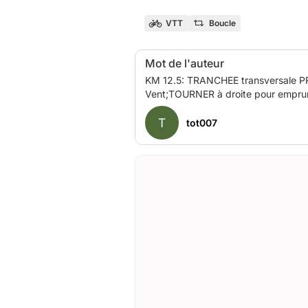
VTT
Boucle
Mot de l'auteur
KM 12.5: TRANCHEE transversale PROFONDE peu visible dans la pente TRES raide. RACCOURCI:Après les Auches,continuer vers Min à
T
tot007