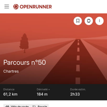
Parcours n°50
Chartres
Distance
Dénivelé +
Durée estim.
61,2 km
184 m
2h33
Vélo de route
Boucle