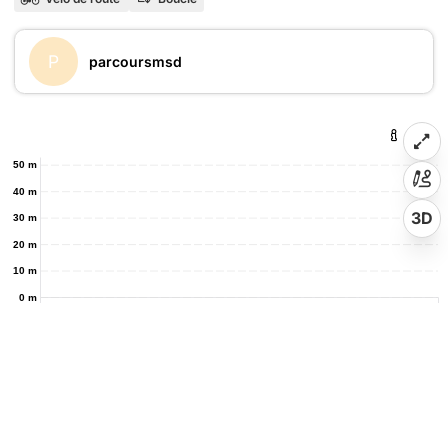
P
parcoursmsd
50 m
40 m
3D
30 m
20 m
10 m
0 m