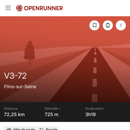
V3-72
Flins-sur-Seine
Distance
Dénivelé +
Durée estim.
72,25 km
725 m
3h19
Vélo de route
Boucle