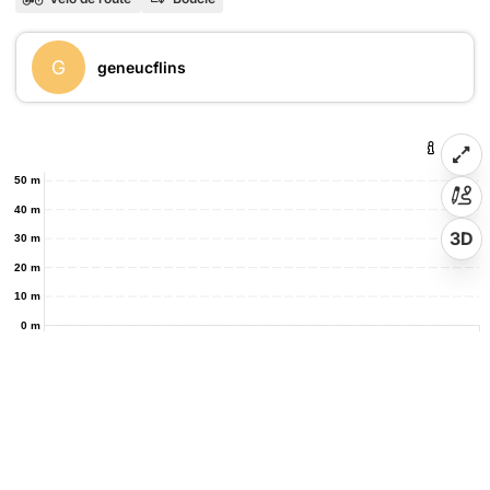
G
geneucflins
50 m
40 m
3D
30 m
20 m
10 m
0 m