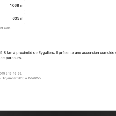
e
1 068 m
635 m
ent Cols
9,8 km à proximité de Eygaliers. Il présente une ascension cumulée
 ce parcours.
2015 à 15:46:55.
: 17 janvier 2015 à 15:46:55.