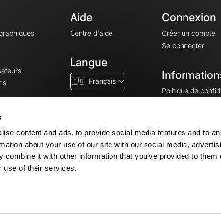
Aide
Connexion
ographiques
Centre d'aide
Créer un compte
Se connecter
Langue
sateurs
Information
🇫🇷
Français
ns
Politique de confide
CGV
CGU
s
Mentions légales
ise content and ads, to provide social media features and to an
Paramètres des co
rmation about your use of our site with our social media, advertis
 combine it with other information that you’ve provided to them o
 use of their services.
© 2026 OpenRunner - Version 7.31.3