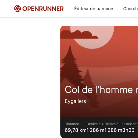
Éditeur de parcours
Cherch
Col de l'homme 
Eygaliers
Distance
Dénivelé +
Dénivelé -
Durée est
69,78 km
1 286 m
1 286 m
3h33