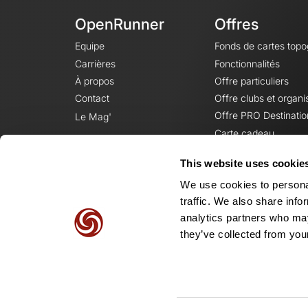
OpenRunner
Offres
Equipe
Fonds de cartes top
Carrières
Fonctionnalités
À propos
Offre particuliers
Contact
Offre clubs et organi
Offre PRO Destinatio
Le Mag'
Carte cadeau
This website uses cookie
We use cookies to personal
traffic. We also share info
analytics partners who may
they’ve collected from your