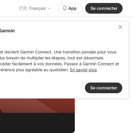
🇫🇷
Français
App
Se connecter
 Garmin
et devient Garmin Connect. Une transition pensée pour vous
 plus besoin de multiplier les étapes, tout est désormais
ccéder facilement à vos données. Passez à Garmin Connect et
périence plus agréable au quotidien.
En savoir plus
Se connecter