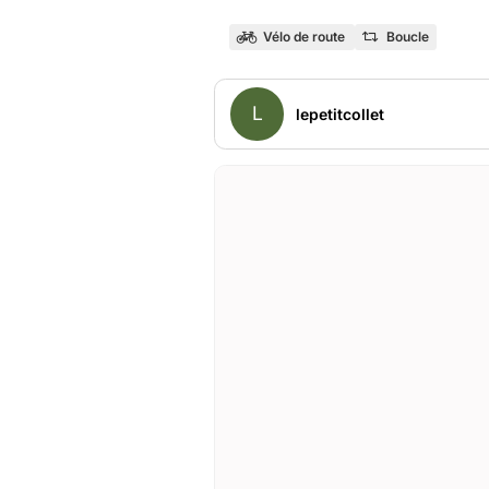
Vélo de route
Boucle
L
lepetitcollet