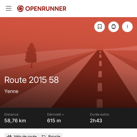
Route 2015 58
Yenne
Distance
Dénivelé +
Durée estim.
58,76 km
615 m
2h43
Vélo de route
Boucle