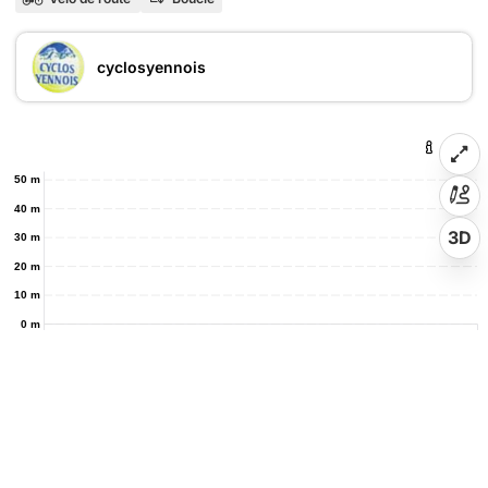
cyclosyennois
50 m
40 m
3D
30 m
20 m
10 m
0 m