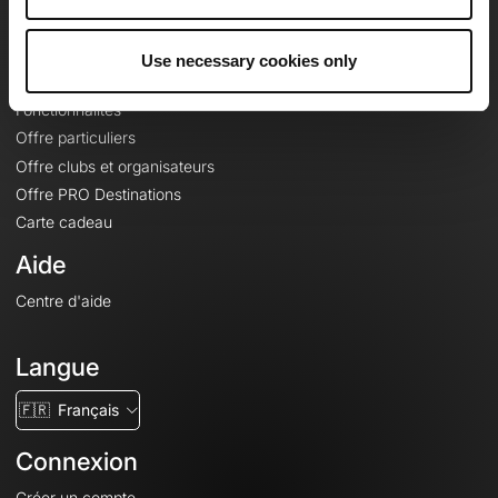
Le Mag'
Offres
Use necessary cookies only
Fonds de cartes topographiques
Fonctionnalités
Offre particuliers
Offre clubs et organisateurs
Offre PRO Destinations
Carte cadeau
Aide
Centre d'aide
Langue
🇫🇷
Français
Connexion
Créer un compte