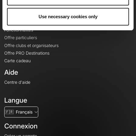
Le Mag'
Offres
Use necessary cookies only
Fonds de cartes topographiques
Fonctionnalités
Offre particuliers
Offre clubs et organisateurs
Offre PRO Destinations
Carte cadeau
Aide
Centre d'aide
Langue
🇫🇷
Français
Connexion
Créer un compte