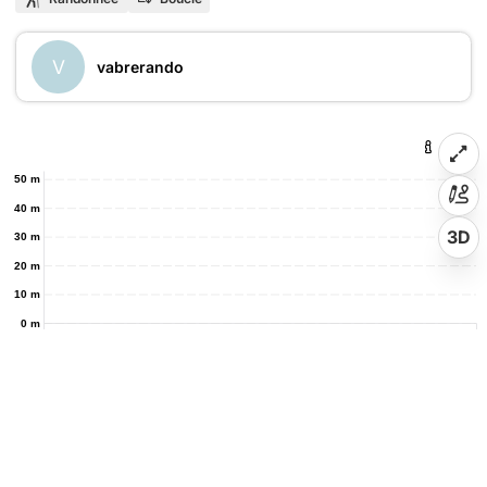
V
vabrerando
50 m
40 m
3D
30 m
20 m
10 m
0 m