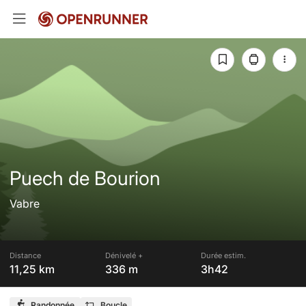
Puech de Bourion
Vabre
Distance
Dénivelé +
Durée estim.
11,25 km
336 m
3h42
Randonnée
Boucle