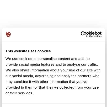
Avis des utilisateurs
This website uses cookies
Soyez le premier à ajouter un avis !
We use cookies to personalise content and ads, to
provide social media features and to analyse our traffic.
We also share information about your use of our site with
our social media, advertising and analytics partners who
Ajouter un avis
may combine it with other information that you’ve
provided to them or that they’ve collected from your use
of their services.
Résumé
Découvrez ce parcours de randonnée de 1,4 km à proximité de