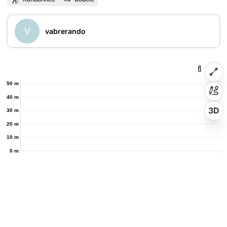
V
vabrerando
50 m
40 m
3D
30 m
20 m
10 m
0 m