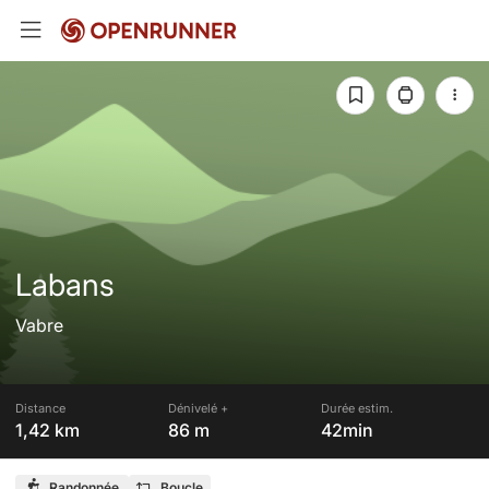
Labans
Vabre
Distance
Dénivelé +
Durée estim.
1,42 km
86 m
42min
Randonnée
Boucle