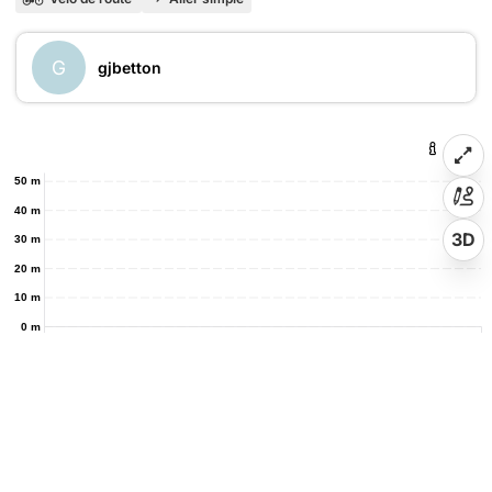
G
gjbetton
50 m
40 m
3D
30 m
20 m
10 m
0 m