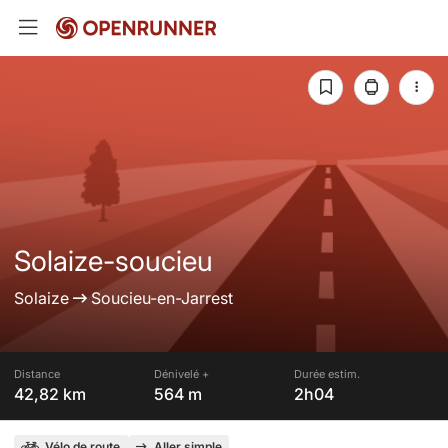
Solaize-soucieu
Solaize
Soucieu-en-Jarrest
Distance
Dénivelé +
Durée estim.
42,82 km
564 m
2h04
Vélo de route
Aller simple