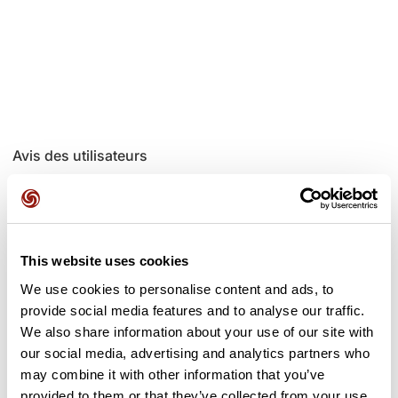
Avis des utilisateurs
Soyez le premier à ajouter un avis !
This website uses cookies
Ajouter un avis
We use cookies to personalise content and ads, to
provide social media features and to analyse our traffic.
We also share information about your use of our site with
our social media, advertising and analytics partners who
may combine it with other information that you’ve
Cols le long du parcours
provided to them or that they’ve collected from your use