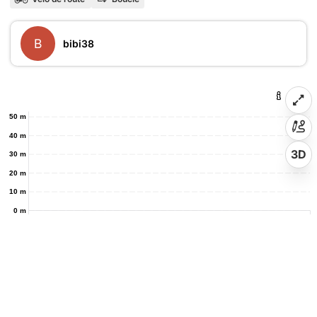
B
bibi38
50 m
40 m
3D
30 m
20 m
10 m
0 m