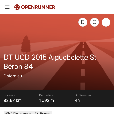
DT UCD 2015 Aiguebelette St
Béron 84
Dolomieu
Distance
Dénivelé +
Durée estim.
83,67 km
1 092 m
4h
Vélo de route
Boucle