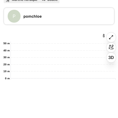
P
pomchloe
50 m
40 m
3D
30 m
20 m
10 m
0 m