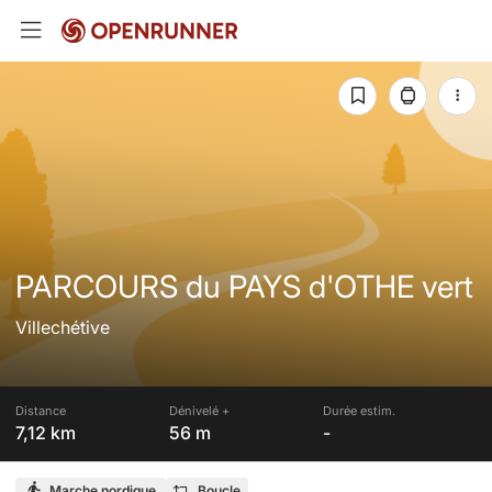
PARCOURS du PAYS d'OTHE vert
Villechétive
Distance
Dénivelé +
Durée estim.
7,12 km
56 m
-
Marche nordique
Boucle