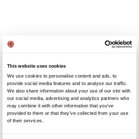
Avis des utilisateurs
This website uses cookies
Soyez le premier à ajouter un avis !
We use cookies to personalise content and ads, to
provide social media features and to analyse our traffic.
We also share information about your use of our site with
our social media, advertising and analytics partners who
Ajouter un avis
may combine it with other information that you’ve
provided to them or that they’ve collected from your use
of their services.
Résumé
Découvrez ce parcours de marche nordique de 7,1 km à