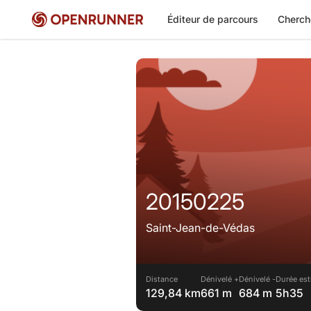
Éditeur de parcours
Cherch
20150225
Saint-Jean-de-Védas
Distance
Dénivelé +
Dénivelé -
Durée est
129,84 km
661 m
684 m
5h35