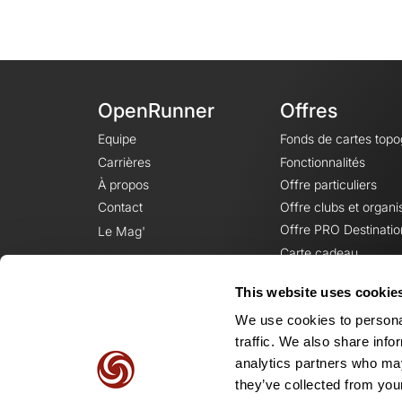
OpenRunner
Offres
Equipe
Fonds de cartes top
Carrières
Fonctionnalités
À propos
Offre particuliers
Contact
Offre clubs et organi
Offre PRO Destinatio
Le Mag'
Carte cadeau
This website uses cookie
We use cookies to personal
traffic. We also share info
analytics partners who may
they’ve collected from your