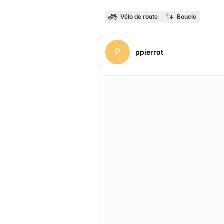
Vélo de route
Boucle
P
ppierrot