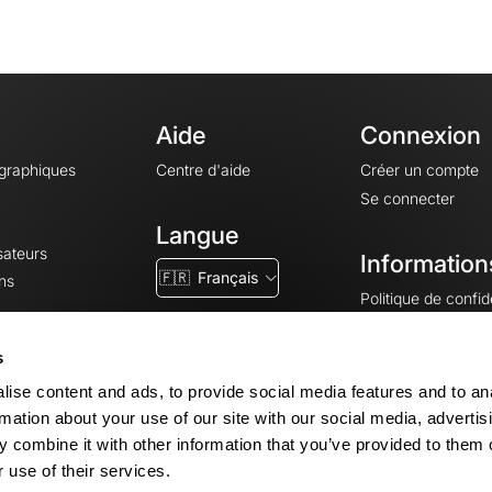
Aide
Connexion
ographiques
Centre d'aide
Créer un compte
Se connecter
Langue
sateurs
Information
🇫🇷
Français
ns
Politique de confide
CGV
CGU
s
Mentions légales
ise content and ads, to provide social media features and to an
Paramètres des co
rmation about your use of our site with our social media, advertis
 combine it with other information that you’ve provided to them o
 use of their services.