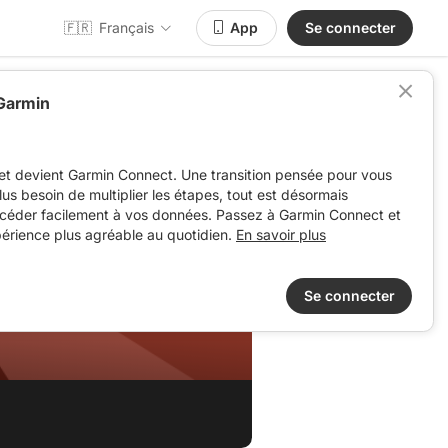
🇫🇷
Français
App
Se connecter
 Garmin
et devient Garmin Connect. Une transition pensée pour vous
 plus besoin de multiplier les étapes, tout est désormais
ccéder facilement à vos données. Passez à Garmin Connect et
périence plus agréable au quotidien.
En savoir plus
Se connecter