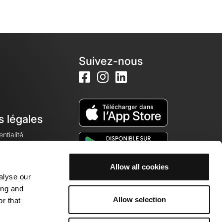
Suivez-nous
s légales
ntialité
Allow all cookies
alyse our
okies
ing and
Allow selection
r that