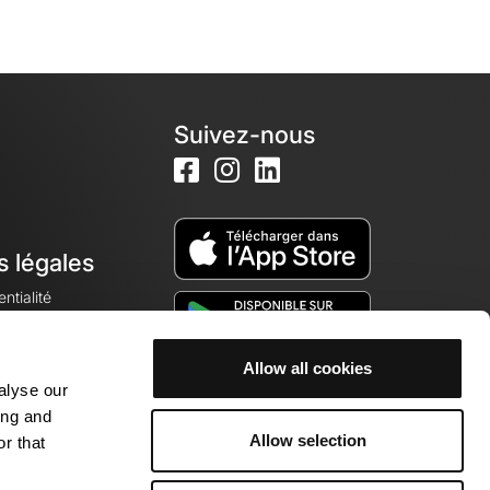
Suivez-nous
s légales
ntialité
Allow all cookies
alyse our
okies
ing and
Allow selection
r that