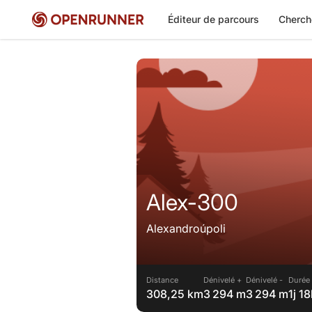
Éditeur de parcours
Cherch
Alex-300
Alexandroúpoli
Distance
Dénivelé +
Dénivelé -
Durée 
308,25 km
3 294 m
3 294 m
1j 1