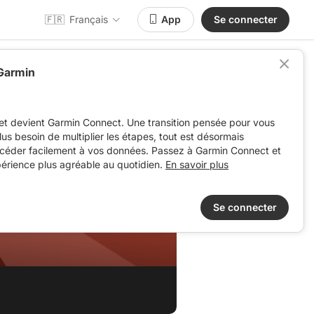
🇫🇷
Français
App
Se connecter
 Garmin
et devient Garmin Connect. Une transition pensée pour vous
 plus besoin de multiplier les étapes, tout est désormais
ccéder facilement à vos données. Passez à Garmin Connect et
périence plus agréable au quotidien.
En savoir plus
Se connecter