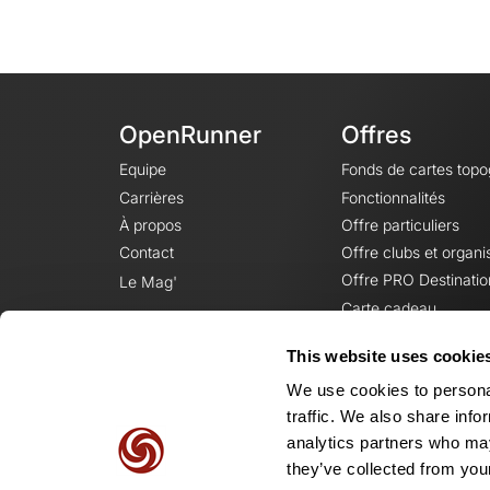
OpenRunner
Offres
Equipe
Fonds de cartes top
Carrières
Fonctionnalités
À propos
Offre particuliers
Contact
Offre clubs et organi
Offre PRO Destinatio
Le Mag'
Carte cadeau
This website uses cookie
We use cookies to personal
traffic. We also share info
analytics partners who may
they’ve collected from your