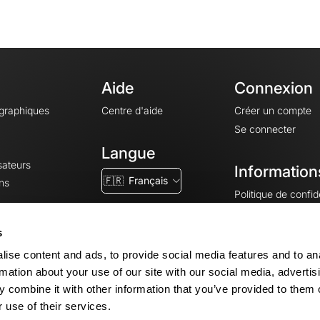
Aide
Connexion
ographiques
Centre d'aide
Créer un compte
Se connecter
Langue
sateurs
Information
🇫🇷
Français
ns
Politique de confide
CGV
CGU
s
Mentions légales
ise content and ads, to provide social media features and to an
Paramètres des co
rmation about your use of our site with our social media, advertis
 combine it with other information that you’ve provided to them o
 use of their services.