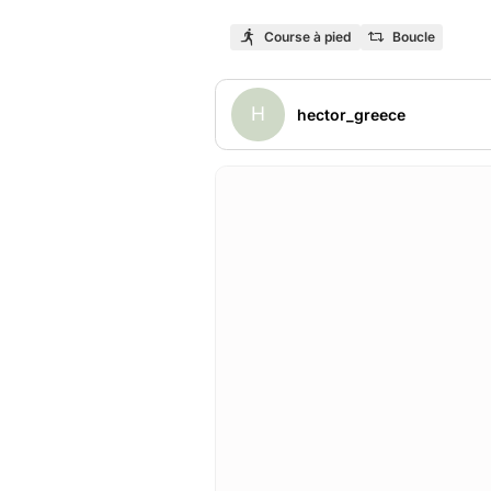
Course à pied
Boucle
H
hector_greece