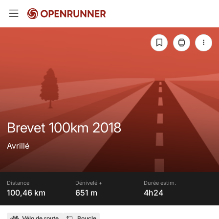
Brevet 100km 2018
Avrillé
Distance
Dénivelé +
Durée estim.
100,46 km
651 m
4h24
Vélo de route
Boucle