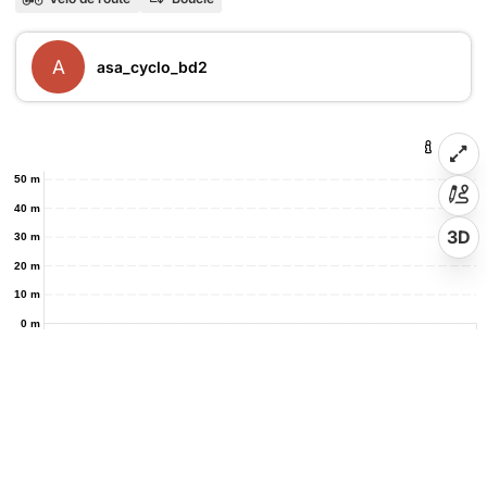
A
asa_cyclo_bd2
50 m
40 m
3D
30 m
20 m
10 m
0 m