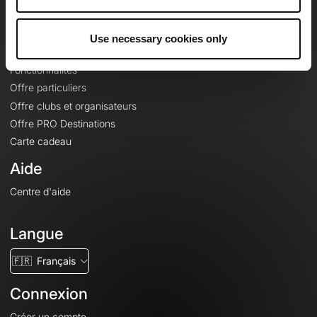
Le Mag'
Offres
Use necessary cookies only
Fonds de cartes topographiques
Fonctionnalités
Offre particuliers
Offre clubs et organisateurs
Offre PRO Destinations
Carte cadeau
Aide
Centre d'aide
Langue
🇫🇷
Français
Connexion
Créer un compte