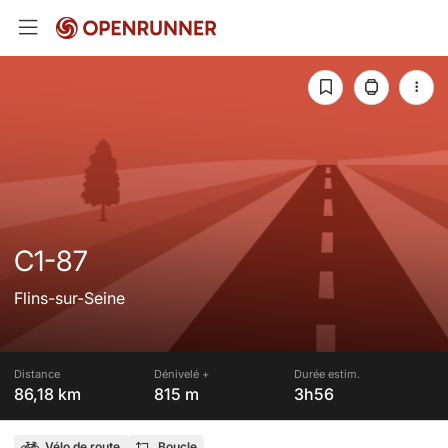
C1-87
Flins-sur-Seine
Distance
Dénivelé +
Durée estim.
86,18 km
815 m
3h56
Vélo de route
Boucle