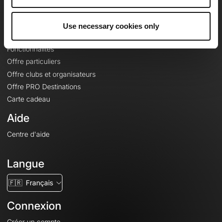
Le Mag'
Offres
Use necessary cookies only
Fonds de cartes topographiques
Fonctionnalités
Offre particuliers
Offre clubs et organisateurs
Offre PRO Destinations
Carte cadeau
Aide
Centre d'aide
Langue
🇫🇷
Français
Connexion
Créer un compte