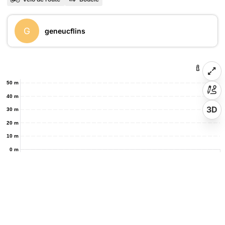
G
geneucflins
50 m
40 m
3D
30 m
20 m
10 m
0 m