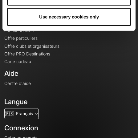
Le Mag'
Offres
Use necessary cookies only
Fonds de cartes topographiques
Fonctionnalités
Offre particuliers
Offre clubs et organisateurs
Offre PRO Destinations
Carte cadeau
Aide
Centre d'aide
Langue
🇫🇷
Français
Connexion
Créer un compte