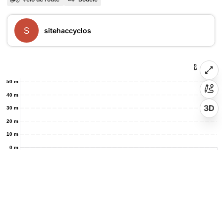
S
sitehaccyclos
50 m
40 m
3D
30 m
20 m
10 m
0 m