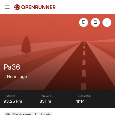
Pa36
L'Hermitage
Distance
Dénivelé +
Durée estim.
93,25 km
851 m
4h14
Vélo de route
Boucle