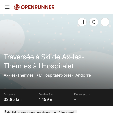
Traversée à Ski de Ax-les-
Thermes à l'Hospitalet
Ax-les-Thermes
L'Hospitalet-près-l'Andorre
Distance
Dénivelé +
Durée estim.
32,85 km
1 459 m
-
Ski de randonnée nordique
Aller simple