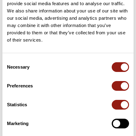
provide social media features and to analyse our traffic.
0 km
Couillade de Llerbès
2 287 m
We also share information about your use of our site with
our social media, advertising and analytics partners who
9 km
Col de Belh
2 247 m
may combine it with other information that you’ve
provided to them or that they’ve collected from your use
10 km
Col de Terre Nègre
2 304 m
of their services.
21 km
Collada de Juclar
2 443 m
Consent
Necessary
22 km
Col d'Albe / Col de l'Albe
2 543 m
Selection
Cols extraits du catalogue du Club des Cent Cols
Preferences
Résumé
Statistics
Découvrez ce parcours de ski de randonnée nordique de 32,8
km qui débute à Ax-les-Thermes et se termine à L'Hospitalet-
près-l'Andorre. Il présente une ascension cumulée de plus de
Marketing
1450m.