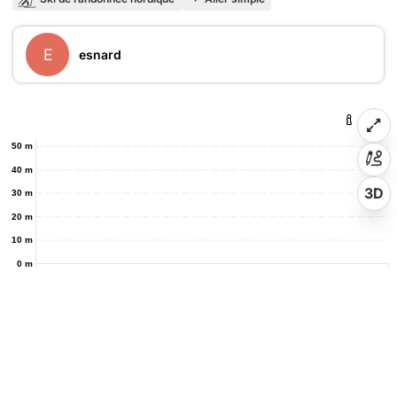
E
esnard
50 m
40 m
3D
30 m
20 m
10 m
0 m