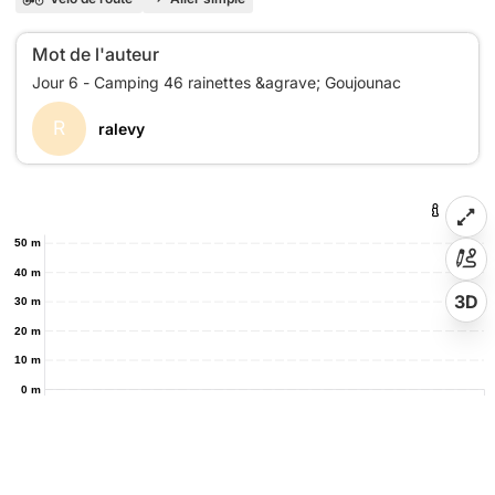
Mot de l'auteur
R
ralevy
50 m
40 m
3D
30 m
20 m
10 m
0 m