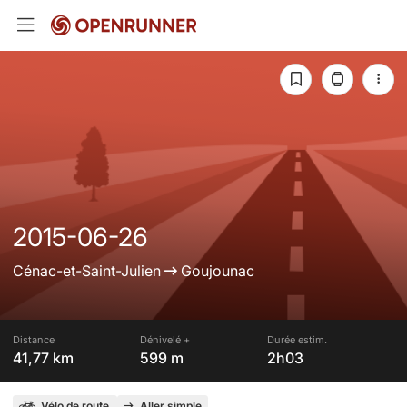
2015-06-26
Cénac-et-Saint-Julien
Goujounac
Distance
Dénivelé +
Durée estim.
41,77 km
599 m
2h03
Vélo de route
Aller simple