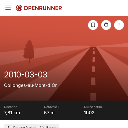
2010-03-03
Collonges-au-Mont-d'Or
Distance
Dénivelé +
Durée estim.
7,81 km
57 m
1h02
Course à pied
Boucle