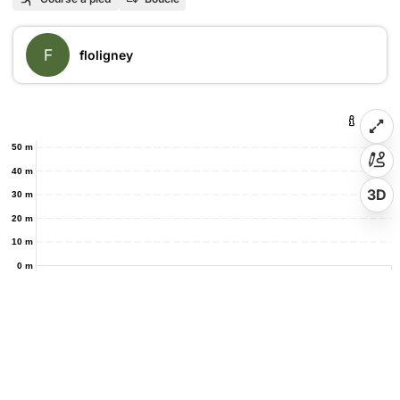
F
floligney
50 m
40 m
3D
30 m
20 m
10 m
0 m