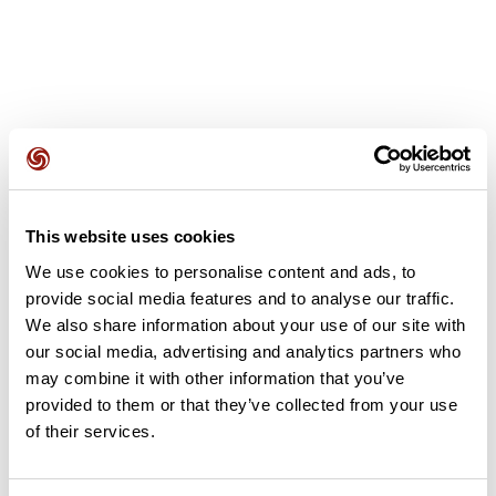
Avis des utilisateurs
This website uses cookies
Soyez le premier à ajouter un avis !
We use cookies to personalise content and ads, to
provide social media features and to analyse our traffic.
We also share information about your use of our site with
our social media, advertising and analytics partners who
Ajouter un avis
may combine it with other information that you’ve
provided to them or that they’ve collected from your use
of their services.
Résumé
Découvrez ce parcours de course à pied de 7,8 km à proximité