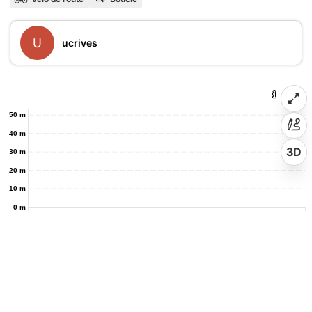
U
ucrives
50 m
40 m
3D
30 m
20 m
10 m
0 m