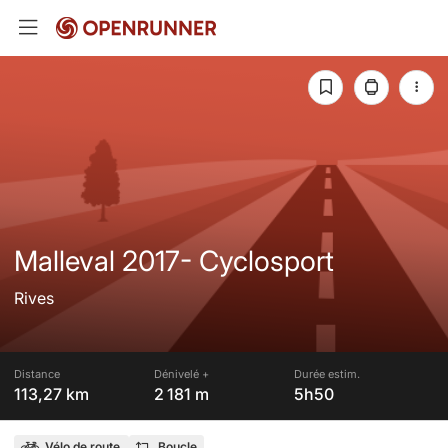
Malleval 2017- Cyclosport
Rives
Distance
Dénivelé +
Durée estim.
113,27 km
2 181 m
5h50
Vélo de route
Boucle