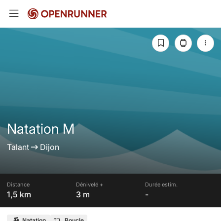
Natation M
Talant
Dijon
Distance
Dénivelé +
Durée estim.
1,5 km
3 m
-
Natation
Boucle