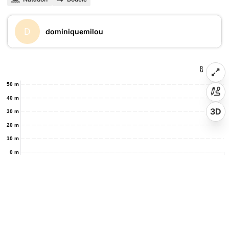
D
dominiquemilou
50 m
40 m
3D
30 m
20 m
10 m
0 m