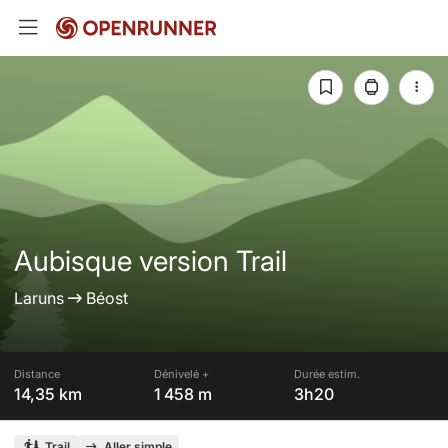
Aubisque version Trail
Laruns
Béost
Distance
Dénivelé +
Durée estim.
14,35 km
1 458 m
3h20
Trail
Aller simple