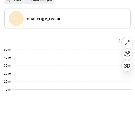
C
challenge_ossau
50 m
40 m
3D
30 m
20 m
10 m
0 m