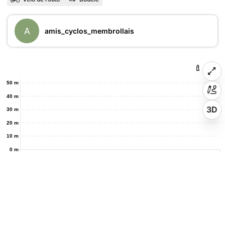
A
amis_cyclos_membrollais
50 m
40 m
3D
30 m
20 m
10 m
0 m