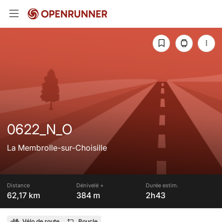
0622_N_O
La Membrolle-sur-Choisille
Distance
Dénivelé +
Durée estim.
62,17 km
384 m
2h43
Vélo de route
Boucle