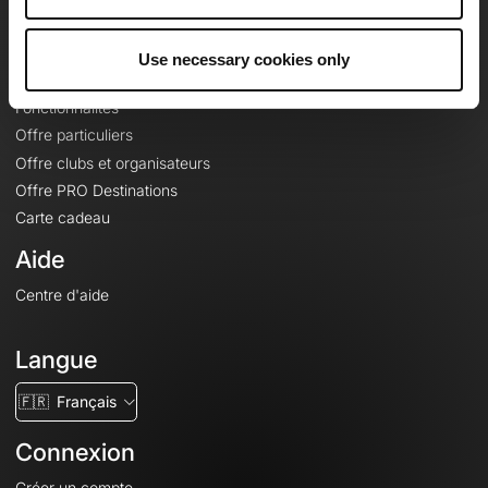
Le Mag'
Offres
Use necessary cookies only
Fonds de cartes topographiques
Fonctionnalités
Offre particuliers
Offre clubs et organisateurs
Offre PRO Destinations
Carte cadeau
Aide
Centre d'aide
Langue
🇫🇷
Français
Connexion
Créer un compte