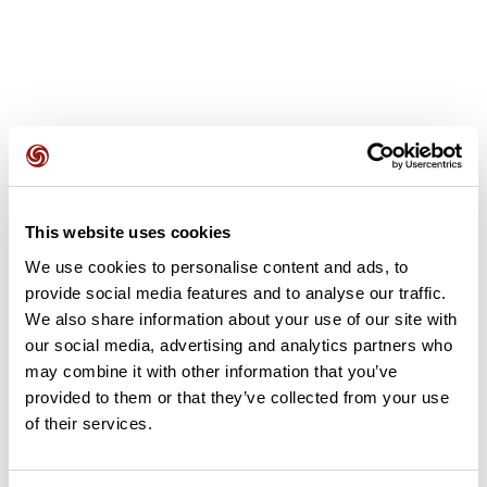
Avis des utilisateurs
This website uses cookies
Soyez le premier à ajouter un avis !
We use cookies to personalise content and ads, to
provide social media features and to analyse our traffic.
We also share information about your use of our site with
our social media, advertising and analytics partners who
Ajouter un avis
may combine it with other information that you’ve
provided to them or that they’ve collected from your use
of their services.
Résumé
Découvrez ce parcours de vélo de 4 km à proximité de Dijon.