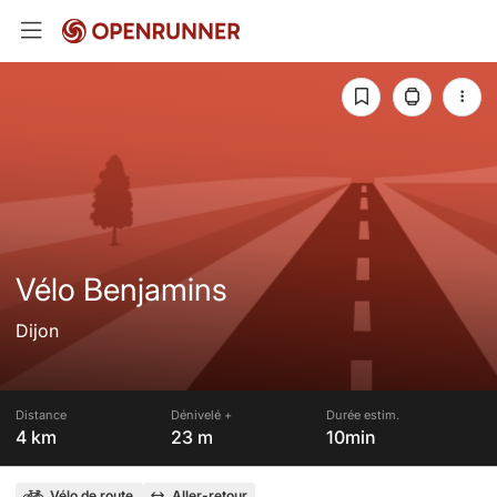
Vélo Benjamins
Dijon
Distance
Dénivelé +
Durée estim.
4 km
23 m
10min
Vélo de route
Aller-retour