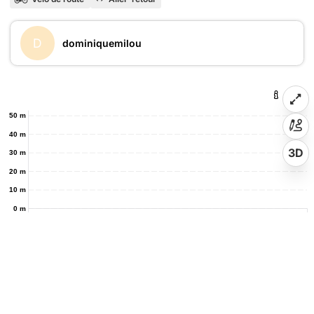
D
dominiquemilou
50 m
40 m
3D
30 m
20 m
10 m
0 m