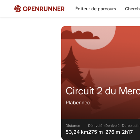
Éditeur de parcours
Cherch
Circuit 2 du Mer
Plabennec
Distance
Dénivelé +
Dénivelé -
Durée esti
53,24 km
275 m
276 m
2h17