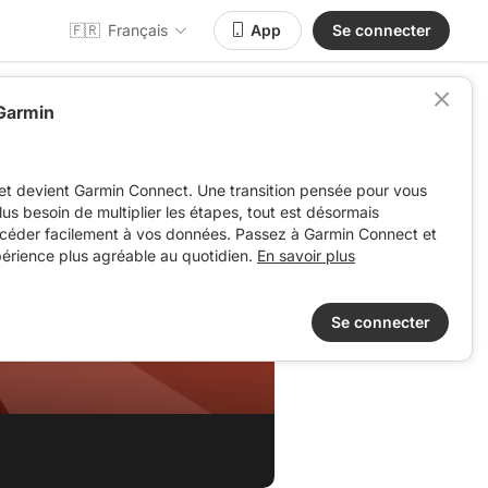
🇫🇷
Français
App
Se connecter
 Garmin
et devient Garmin Connect. Une transition pensée pour vous
 plus besoin de multiplier les étapes, tout est désormais
ccéder facilement à vos données. Passez à Garmin Connect et
périence plus agréable au quotidien.
En savoir plus
Se connecter