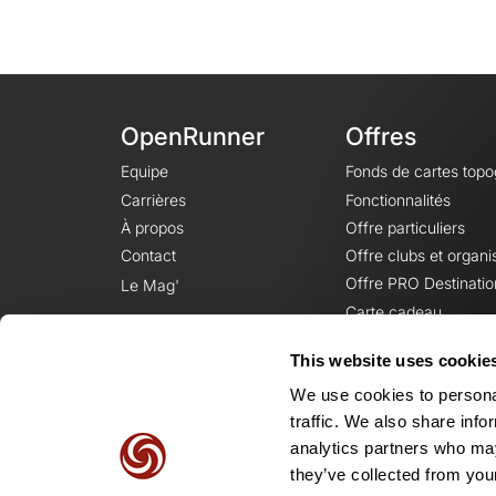
OpenRunner
Offres
Equipe
Fonds de cartes top
Carrières
Fonctionnalités
À propos
Offre particuliers
Contact
Offre clubs et organi
Offre PRO Destinatio
Le Mag'
Carte cadeau
This website uses cookie
We use cookies to personal
traffic. We also share info
analytics partners who may
they’ve collected from your