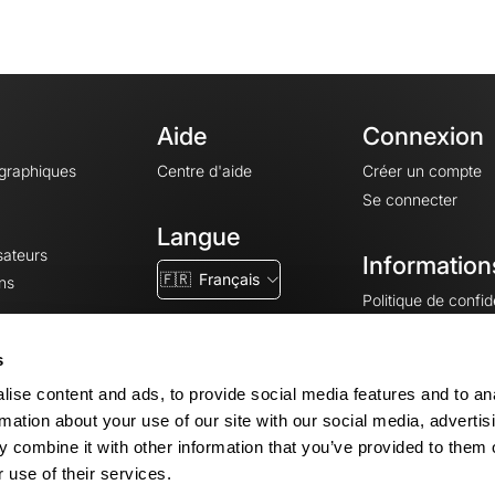
Aide
Connexion
ographiques
Centre d'aide
Créer un compte
Se connecter
Langue
sateurs
Information
🇫🇷
Français
ns
Politique de confide
CGV
CGU
s
Mentions légales
ise content and ads, to provide social media features and to an
Paramètres des co
rmation about your use of our site with our social media, advertis
 combine it with other information that you’ve provided to them o
 use of their services.