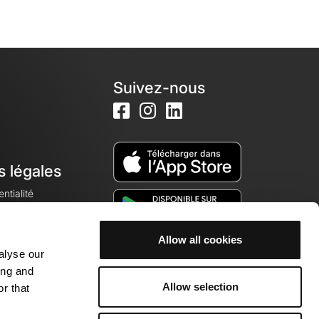
Suivez-nous
s légales
ntialité
Allow all cookies
alyse our
okies
ing and
Allow selection
r that