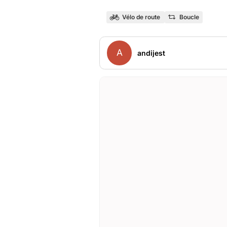
Vélo de route
Boucle
A
andijest