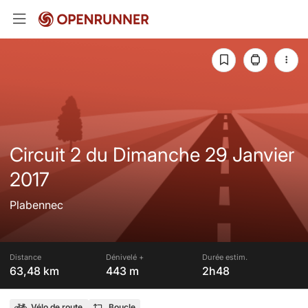
Circuit 2 du Dimanche 29 Janvier
2017
Plabennec
Distance
Dénivelé +
Durée estim.
63,48 km
443 m
2h48
Vélo de route
Boucle