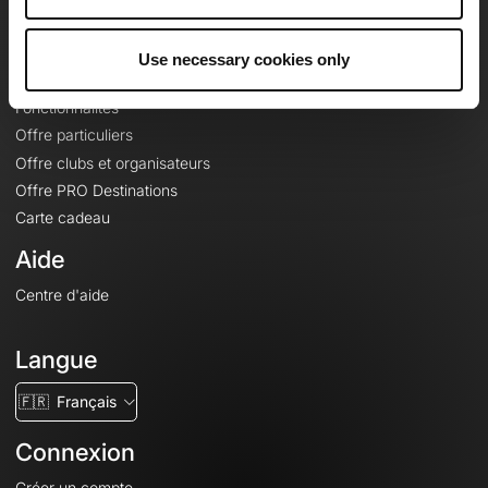
Le Mag'
Offres
Use necessary cookies only
Fonds de cartes topographiques
Fonctionnalités
Offre particuliers
Offre clubs et organisateurs
Offre PRO Destinations
Carte cadeau
Aide
Centre d'aide
Langue
🇫🇷
Français
Connexion
Créer un compte