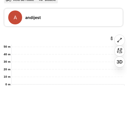
A
andijest
50 m
40 m
3D
30 m
20 m
10 m
0 m