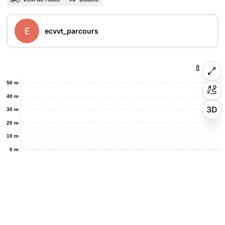
E
ecvvt_parcours
50 m
40 m
3D
30 m
20 m
10 m
0 m