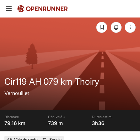
Cir119 AH 079 km Thoiry
Vernouillet
Distance
Dénivelé +
Durée estim.
79,16 km
739 m
3h36
Vélo de route
Boucle