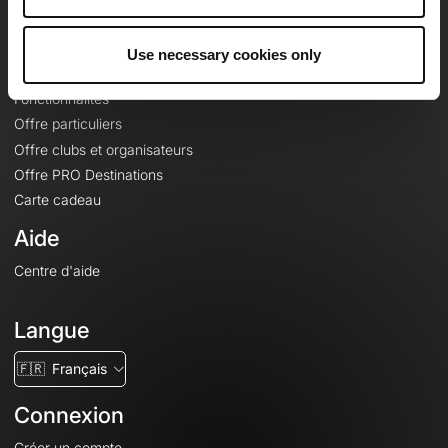
Le Mag'
Offres
Use necessary cookies only
Fonds de cartes topographiques
Fonctionnalités
Offre particuliers
Offre clubs et organisateurs
Offre PRO Destinations
Carte cadeau
Aide
Centre d'aide
Langue
🇫🇷
Français
Connexion
Créer un compte