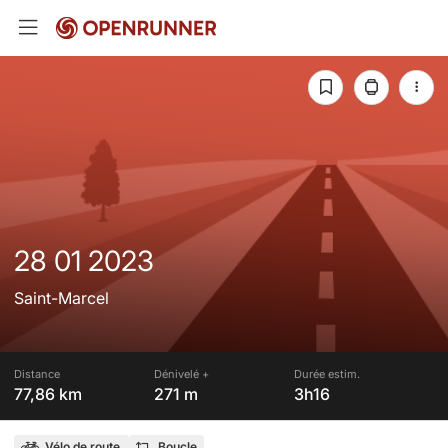
28 01 2023
Saint-Marcel
Distance
Dénivelé +
Durée estim.
77,86 km
271 m
3h16
Vélo de route
Boucle