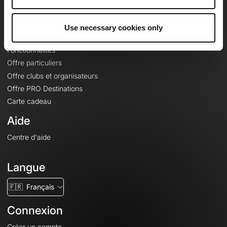
Le Mag'
Offres
Use necessary cookies only
Fonds de cartes topographiques
Fonctionnalités
Offre particuliers
Offre clubs et organisateurs
Offre PRO Destinations
Carte cadeau
Aide
Centre d'aide
Langue
🇫🇷
Français
Connexion
Créer un compte