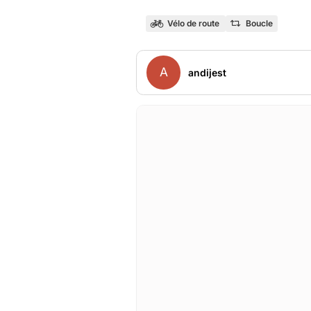
Vélo de route
Boucle
A
andijest