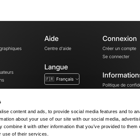
Aide
Connexion
ographiques
Centre d'aide
Créer un compte
Se connecter
Langue
sateurs
Information
🇫🇷
Français
ns
Politique de confide
CGV
CGU
s
Mentions légales
ise content and ads, to provide social media features and to an
Paramètres des co
rmation about your use of our site with our social media, advertis
 combine it with other information that you’ve provided to them o
 use of their services.