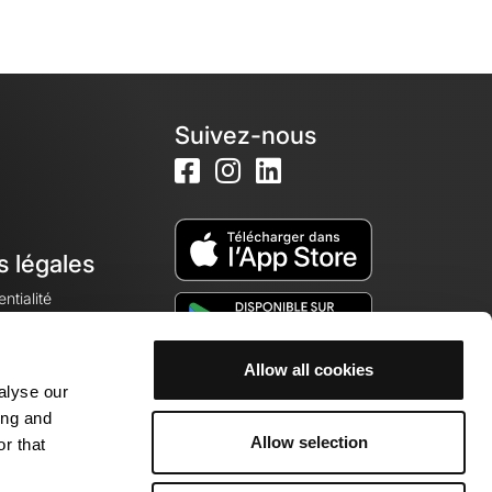
Suivez-nous
s légales
ntialité
Allow all cookies
alyse our
okies
ing and
Allow selection
r that