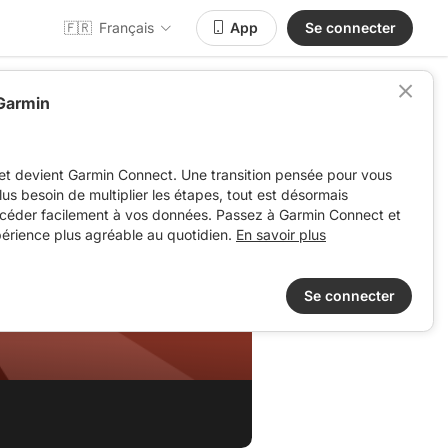
🇫🇷
Français
App
Se connecter
 Garmin
et devient Garmin Connect. Une transition pensée pour vous
 plus besoin de multiplier les étapes, tout est désormais
ccéder facilement à vos données. Passez à Garmin Connect et
périence plus agréable au quotidien.
En savoir plus
Se connecter