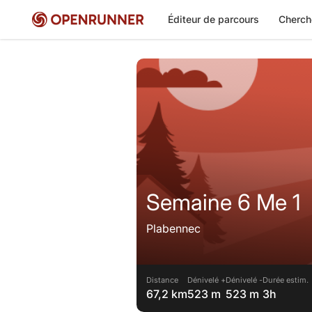
Éditeur de parcours
Cherch
Semaine 6 Me 1
Plabennec
Distance
Dénivelé +
Dénivelé -
Durée estim.
67,2 km
523 m
523 m
3h