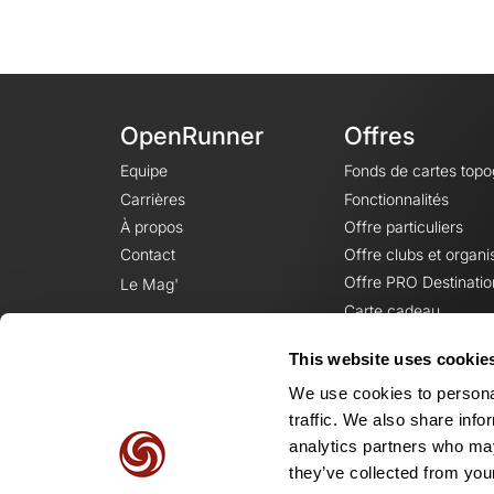
OpenRunner
Offres
Equipe
Fonds de cartes top
Carrières
Fonctionnalités
À propos
Offre particuliers
Contact
Offre clubs et organi
Offre PRO Destinatio
Le Mag'
Carte cadeau
This website uses cookie
We use cookies to personal
traffic. We also share info
analytics partners who may
they’ve collected from your