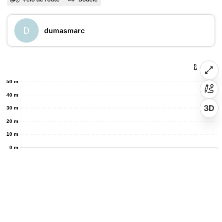
D
dumasmarc
50 m
40 m
3D
30 m
20 m
10 m
0 m