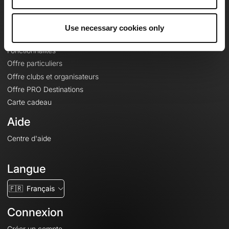
Le Mag'
Offres
Use necessary cookies only
Fonds de cartes topographiques
Fonctionnalités
Offre particuliers
Offre clubs et organisateurs
Offre PRO Destinations
Carte cadeau
Aide
Centre d'aide
Langue
🇫🇷
Français
Connexion
Créer un compte