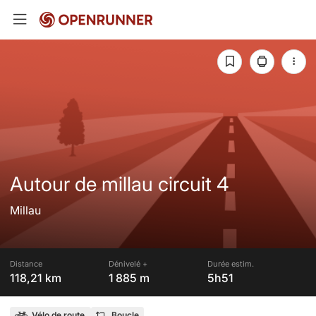
Autour de millau circuit 4
Millau
Distance
Dénivelé +
Durée estim.
118,21 km
1 885 m
5h51
Vélo de route
Boucle