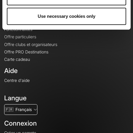
Le Mag'
Offres
Use necessary cookies only
Fonds de cartes topographiques
Fonctionnalités
Offre particuliers
Offre clubs et organisateurs
Offre PRO Destinations
Carte cadeau
Aide
Centre d'aide
Langue
🇫🇷
Français
Connexion
Créer un compte