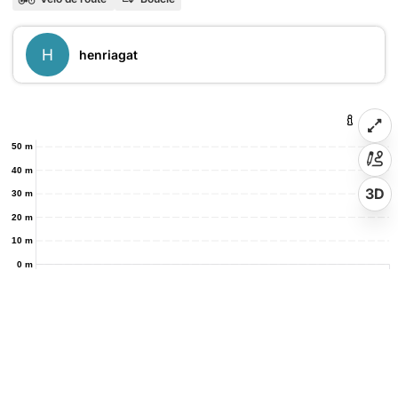
H
henriagat
50 m
40 m
3D
30 m
20 m
10 m
0 m