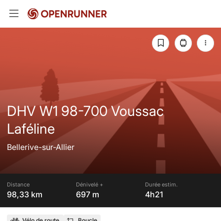
DHV W1 98-700 Voussac
Laféline
Bellerive-sur-Allier
Distance
Dénivelé +
Durée estim.
98,33 km
697 m
4h21
Vélo de route
Boucle