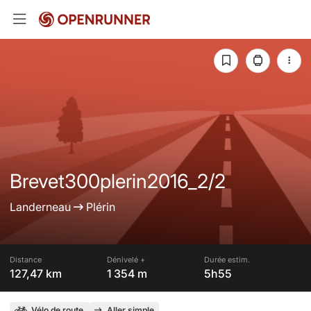
Brevet300plerin2016_2/2
Landerneau
Plérin
Distance
Dénivelé +
Durée estim.
127,47 km
1 354 m
5h55
Vélo de route
Aller simple