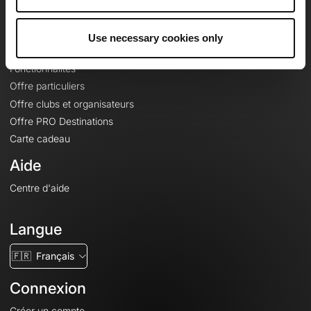
Le Mag'
Offres
Use necessary cookies only
Fonds de cartes topographiques
Fonctionnalités
Offre particuliers
Offre clubs et organisateurs
Offre PRO Destinations
Carte cadeau
Aide
Centre d'aide
Langue
🇫🇷
Français
Connexion
Créer un compte