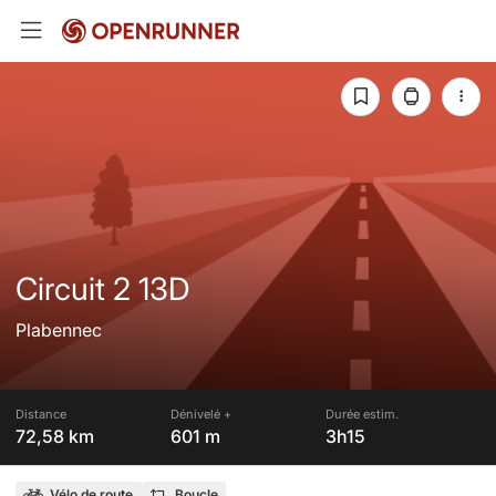
Circuit 2 13D
Plabennec
Distance
Dénivelé +
Durée estim.
72,58 km
601 m
3h15
Vélo de route
Boucle