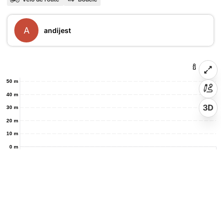
A
andijest
50 m
40 m
3D
30 m
20 m
10 m
0 m