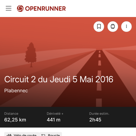
Circuit 2 du Jeudi 5 Mai 2016
Plabennec
Distance
Dénivelé +
Durée estim.
62,25 km
441 m
2h45
Vélo de route
Boucle