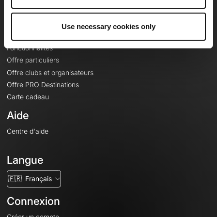
Le Mag'
Offres
Use necessary cookies only
Fonds de cartes topographiques
Fonctionnalités
Offre particuliers
Offre clubs et organisateurs
Offre PRO Destinations
Carte cadeau
Aide
Centre d'aide
Langue
🇫🇷
Français
Connexion
Créer un compte