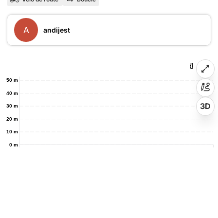
A
andijest
50 m
40 m
3D
30 m
20 m
10 m
0 m