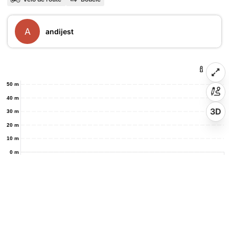
A
andijest
50 m
40 m
3D
30 m
20 m
10 m
0 m