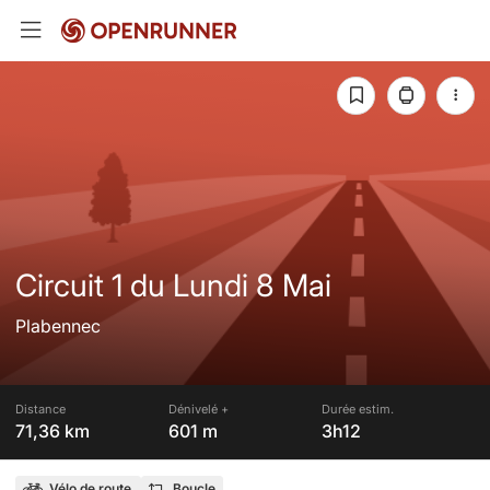
Circuit 1 du Lundi 8 Mai
Plabennec
Distance
Dénivelé +
Durée estim.
71,36 km
601 m
3h12
Vélo de route
Boucle