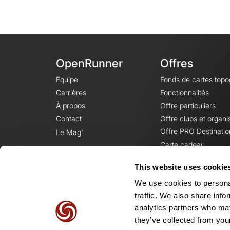
OpenRunner
Offres
Equipe
Fonds de cartes top
Carrières
Fonctionnalités
À propos
Offre particuliers
Contact
Offre clubs et organi
Offre PRO Destinatio
Le Mag'
Carte cadeau
This website uses cookie
We use cookies to personal
traffic. We also share info
analytics partners who may
they’ve collected from your