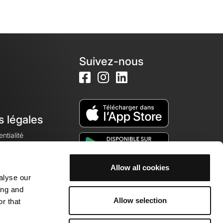
Suivez-nous
s légales
ntialité
Allow all cookies
alyse our
okies
ing and
Allow selection
r that