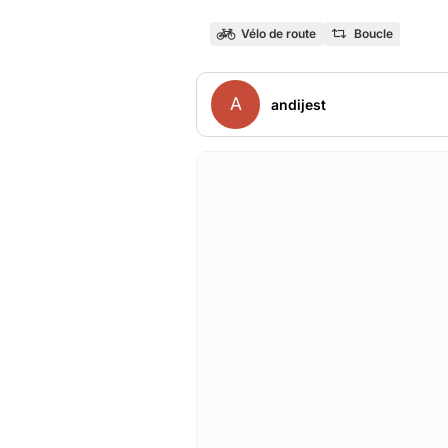
Vélo de route
Boucle
A
andijest