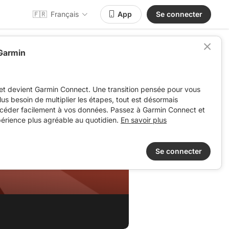
🇫🇷
Français
App
Se connecter
 Garmin
et devient Garmin Connect. Une transition pensée pour vous
 plus besoin de multiplier les étapes, tout est désormais
ccéder facilement à vos données. Passez à Garmin Connect et
périence plus agréable au quotidien.
En savoir plus
Se connecter