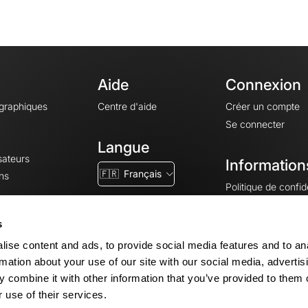
Aide
Connexion
ographiques
Centre d'aide
Créer un compte
Se connecter
Langue
sateurs
Information
🇫🇷
Français
ns
Politique de confide
CGV
CGU
s
Mentions légales
ise content and ads, to provide social media features and to an
Paramètres des co
rmation about your use of our site with our social media, advertis
 combine it with other information that you’ve provided to them o
 use of their services.