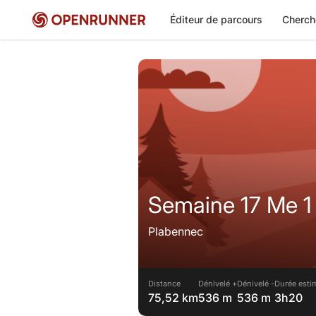
Éditeur de parcours
Cherch
Semaine 17 Me 1
Plabennec
Distance
Dénivelé +
Dénivelé -
Durée esti
75,52 km
536 m
536 m
3h20