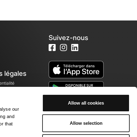
Suivez-nous
s légales
ntialité
Allow all cookies
alyse our
okies
ing and
Allow selection
r that