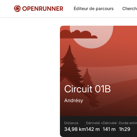
Éditeur de parcours
Cherch
Circuit 01B
Andrésy
Distance
Dénivelé +
Dénivelé -
Durée esti
34,98 km
142 m
141 m
1h29