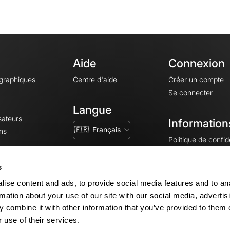
Aide
Connexion
ographiques
Centre d'aide
Créer un compte
Se connecter
Langue
sateurs
Information
🇫🇷
Français
ns
Politique de confide
CGV
CGU
s
Mentions légales
ise content and ads, to provide social media features and to an
Paramètres des co
rmation about your use of our site with our social media, advertis
 combine it with other information that you’ve provided to them o
 use of their services.