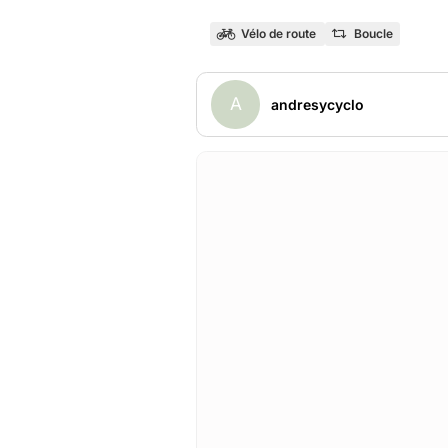
Vélo de route
Boucle
A
andresycyclo