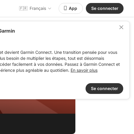
🇫🇷
Français
App
Se connecter
 Garmin
et devient Garmin Connect. Une transition pensée pour vous
 plus besoin de multiplier les étapes, tout est désormais
ccéder facilement à vos données. Passez à Garmin Connect et
périence plus agréable au quotidien.
En savoir plus
Se connecter