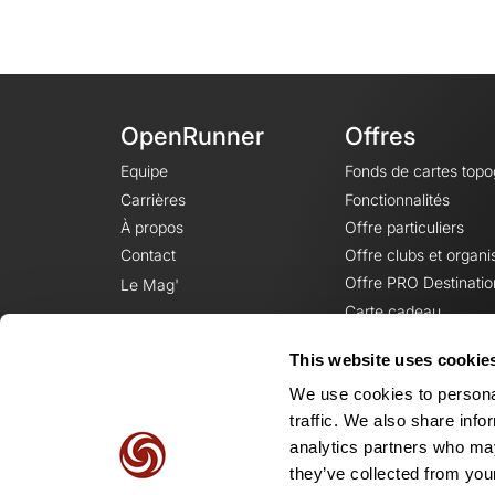
OpenRunner
Offres
Equipe
Fonds de cartes top
Carrières
Fonctionnalités
À propos
Offre particuliers
Contact
Offre clubs et organi
Offre PRO Destinatio
Le Mag'
Carte cadeau
This website uses cookie
We use cookies to personal
traffic. We also share info
analytics partners who may
they’ve collected from your