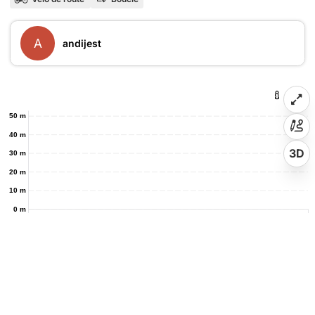
A
andijest
50 m
40 m
3D
30 m
20 m
10 m
0 m