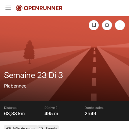
Semaine 23 Di 3
Plabennec
Distance
Dénivelé +
Durée estim.
63,38 km
495 m
2h49
Vélo de route
Boucle